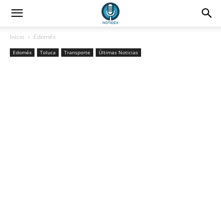
Inicio
Edoméx
Edoméx
Toluca
Transporte
Últimas Noticias