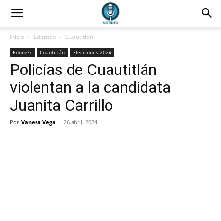
Inicio
Edoméx
Cuautitlán
Edoméx
Cuautitlán
Elecciones 2024
Policías de Cuautitlán
violentan a la candidata
Juanita Carrillo
Por
Vanesa Vega
-
26 abril, 2024