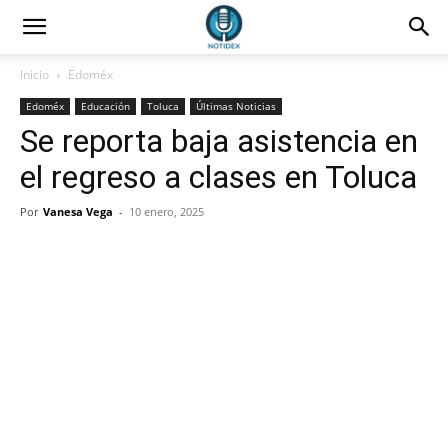
Inicio
Edoméx
Edoméx
Educación
Toluca
Últimas Noticias
Se reporta baja asistencia en
el regreso a clases en Toluca
Por
Vanesa Vega
-
10 enero, 2025