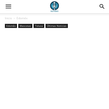
Inicio
Edoméx
Edoméx
Mascotas
Toluca
Últimas Noticias