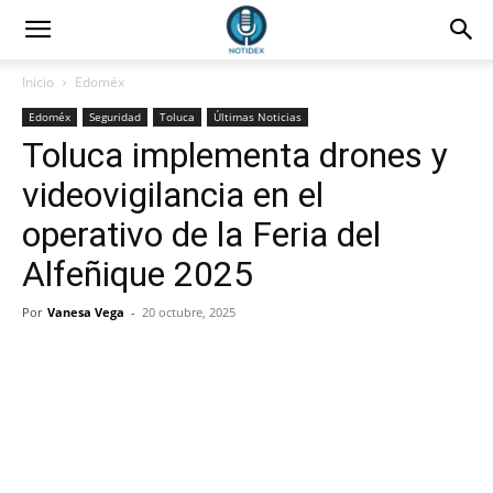
Inicio
Edoméx
Edoméx
Seguridad
Toluca
Últimas Noticias
Toluca implementa drones y
videovigilancia en el
operativo de la Feria del
Alfeñique 2025
Por
Vanesa Vega
-
20 octubre, 2025