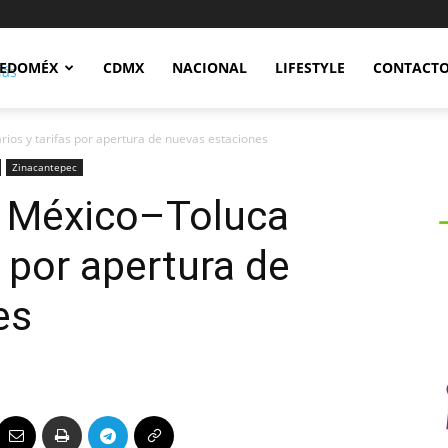
Notidex
EDOMÉX
CDMX
NACIONAL
LIFESTYLE
CONTACT
ios y tarifas por apertura de nuevas estaciones
Zinacantepec
o México–Toluca
s por apertura de
es