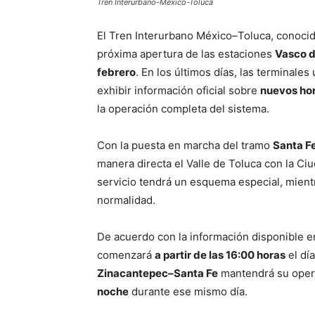
Tren Interurbano-México-Toluca
El Tren Interurbano México–Toluca, conoc
próxima apertura de las estaciones
Vasco d
febrero
. En los últimos días, las terminal
exhibir información oficial sobre
nuevos hor
la operación completa del sistema.
Con la puesta en marcha del tramo
Santa F
manera directa el Valle de Toluca con la Ciu
servicio tendrá un esquema especial, mientr
normalidad.
De acuerdo con la información disponible en
comenzará
a partir de las 16:00 horas
el día
Zinacantepec–Santa Fe
mantendrá su oper
noche
durante ese mismo día.