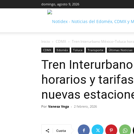
domingo, agosto 9, 2026
Inicio
CDMX
Tren Interurbano México–Toluca horar
CDMX
Edoméx
Toluca
Transporte
Últimas Noticias
Tren Interurban
horarios y tarifa
nuevas estacion
Por
Vanesa Vega
-
2 febrero, 2026
Cuota