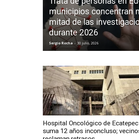
Trata de personas en Ed
municipios concentran 
mitad de las investigaci
durante 2026
Sergio Rocha
-
30 julio, 2026
Hospital Oncológico de Ecatepec
suma 12 años inconcluso; vecino
reclaman retrasos...