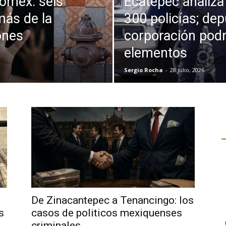
omex: seis
Ecatepec analiza 
más de la
300 policías; dep
ones
corporación podr
elementos
Sergio Rocha
-
28 julio, 2026
De Zinacantepec a Tenancingo: los
s
casos de politicos mexiquenses
criminales