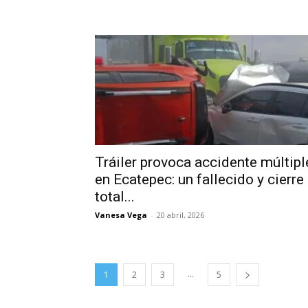
Tráiler provoca accidente múltipl
en Ecatepec: un fallecido y cierre
total...
Vanesa Vega
-
20 abril, 2026
...
1
2
3
5