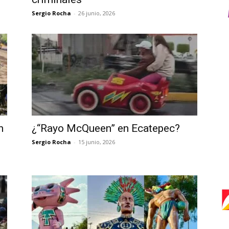
Sergio Rocha
-
26 junio, 2026
n
¿“Rayo McQueen” en Ecatepec?
Sergio Rocha
-
15 junio, 2026