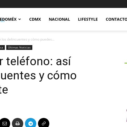
Notidex
EDOMÉX
CDMX
NACIONAL
LIFESTYLE
CONTACT
an los delincuentes y cómo puedes...
uca
Últimas Noticias
r teléfono: así
cuentes y cómo
te