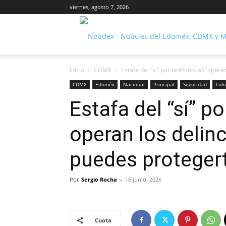
viernes, agosto 7, 2026
Inicio
CDMX
Estafa del “sí” por teléfono: así oper
CDMX
Edoméx
Nacional
Principal
Seguridad
Tol
Estafa del “sí” po
operan los delin
puedes proteger
Por
Sergio Rocha
-
16 junio, 2026
Cuota