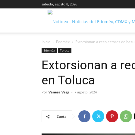
sábado, agosto 8, 2026
Inicio
Edoméx
Extorsionan a recolectores de basu
Edoméx
Toluca
Extorsionan a re
en Toluca
Por
Vanesa Vega
-
7 agosto, 2024
Cuota