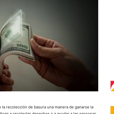
n la recolección de basura una manera de ganarse la
dican a recolectar desechos o a ayudar a las personas