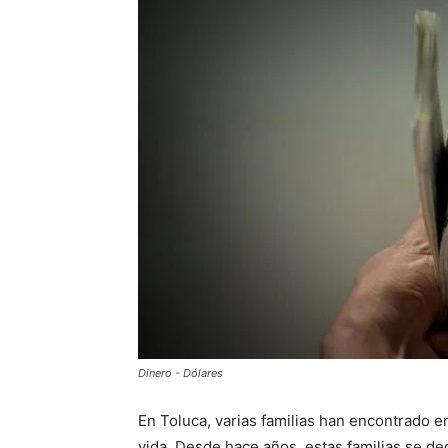
Dinero - Dólares
En Toluca, varias familias han encontrado e
vida. Desde hace años, estas familias se de